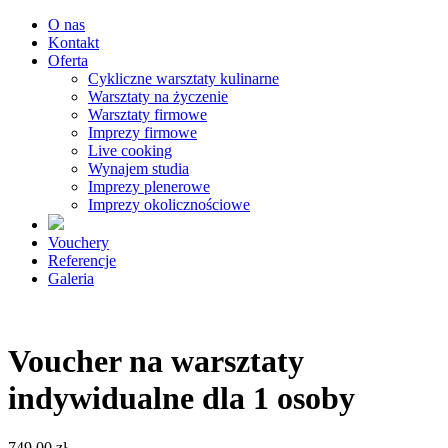
O nas
Kontakt
Oferta
Cykliczne warsztaty kulinarne
Warsztaty na życzenie
Warsztaty firmowe
Imprezy firmowe
Live cooking
Wynajem studia
Imprezy plenerowe
Imprezy okolicznościowe
Vouchery
Referencje
Galeria
Voucher na warsztaty
indywidualne dla 1 osoby
749,00
zł