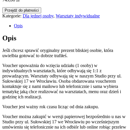
Przejdź do płatności
Kategorie:
Dla jednej osoby
,
Warsztaty indywidualne
Opis
Opis
Jeśli chcesz sprawić oryginalny prezent bliskiej osobie, która
uwielbia gotować to dobrze trafiłeś.
Voucher upoważnia do wzięcia udziału (1 osoby) w
indywidualnych warsztatach, które odbywają się 1:1 z
prowadzącym. Warsztaty odbywają się w naszym Studio przy ul.
Sułowskiej 17 we Wrocławiu. Osoba obdarowana voucherem
kontaktuje się z nami mailowo lub telefonicznie i sama wybiera
tematykę jaką chce realizować na warsztatach, menu oraz dzień i
godzinę ich realizacji.
Voucher jest ważny rok czasu licząc od dnia zakupu.
Voucher można zakupić w wersji papierowej bezpośrednio u nas w
Studio przy ul. Sułowskiej 17 we Wrocławiu po wcześniejszym
umówieniu się telefonicznie na ich odbiór lub online robiąc przelew