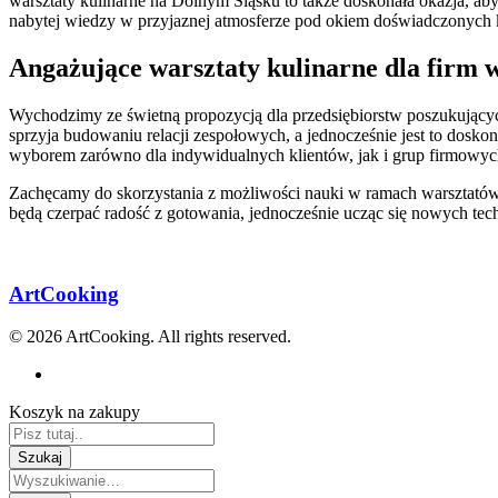
warsztaty kulinarne na Dolnym Śląsku to także doskonała okazja, a
nabytej wiedzy w przyjaznej atmosferze pod okiem doświadczonych k
Angażujące warsztaty kulinarne dla firm
Wychodzimy ze świetną propozycją dla przedsiębiorstw poszukującyc
sprzyja budowaniu relacji zespołowych, a jednocześnie jest to dosko
wyborem zarówno dla indywidualnych klientów, jak i grup firmowyc
Zachęcamy do skorzystania z możliwości nauki w ramach warsztatów k
będą czerpać radość z gotowania, jednocześnie ucząc się nowych tec
ArtCooking
© 2026 ArtCooking. All rights reserved.
Koszyk na zakupy