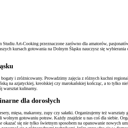
ym Studiu Art-Cooking przeznaczone zarówno dla amatorów, pasjonató
naszych kursach gotowania na Dolnym Śląsku nauczysz się wybierania o
ląsku
bogaty i zróżnicowany. Prowadzimy zajęcia z różnych kuchni regionaln
ką na azjatyckiej, kreolskiej czy marokańskiej kończąc, a to tylko nie
 warsztat kulinarny.
inarne dla dorosłych
sery, mięsa, makarony, zupy czy sałatki. Organizujemy też warsztaty gr
yli wolnym gotowaniu potraw. Każdy znajdzie u nas coś dla siebie. Or
że okazać się nie tylko świetnym sposobem na opanowanie nowych umieję