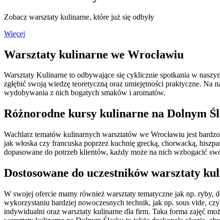
Zobacz warsztaty kulinarne, które już się odbyły
Więcej
Warsztaty kulinarne we Wrocławiu
Warsztaty Kulinarne to odbywające się cyklicznie spotkania w nasz
zgłębić swoją wiedzę teoretyczną oraz umiejętności praktyczne. Na 
wydobywania z nich bogatych smaków i aromatów.
Różnorodne kursy kulinarne na Dolnym Ś
Wachlarz tematów kulinarnych warsztatów we Wrocławiu jest bardzo 
jak włoska czy francuska poprzez kuchnię grecką, chorwacką, hiszpańs
dopasowane do potrzeb klientów, każdy może na nich wzbogacić swój
Dostosowane do uczestników warsztaty kul
W swojej ofercie mamy również warsztaty tematyczne jak np. ryby, de
wykorzystaniu bardziej nowoczesnych technik, jak np. sous vide, cz
indywidualni oraz warsztaty kulinarne dla firm. Taka forma zajęć mo