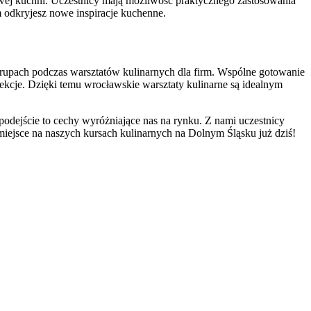
owej kuchni. Uczestnicy mają możliwość praktycznego zastosowania
 odkryjesz nowe inspiracje kuchenne.
grupach podczas warsztatów kulinarnych dla firm. Wspólne gotowanie
lekcje. Dzięki temu wrocławskie warsztaty kulinarne są idealnym
podejście to cechy wyróżniające nas na rynku. Z nami uczestnicy
miejsce na naszych kursach kulinarnych na Dolnym Śląsku już dziś!