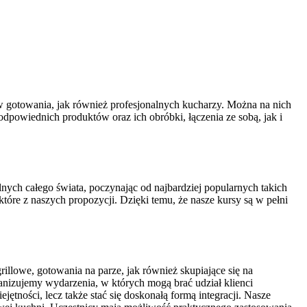
w gotowania, jak również profesjonalnych kucharzy. Można na nich
dpowiednich produktów oraz ich obróbki, łączenia ze sobą, jak i
ych całego świata, poczynając od najbardziej popularnych takich
które z naszych propozycji. Dzięki temu, że nasze kursy są w pełni
illowe, gotowania na parze, jak również skupiające się na
ganizujemy wydarzenia, w których mogą brać udział klienci
tności, lecz także stać się doskonałą formą integracji. Nasze