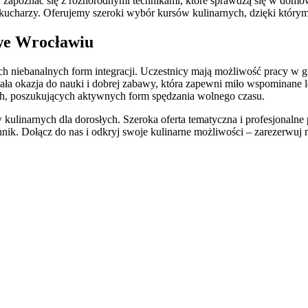
by zapoznać się z różnorodnymi technikami, które sprawdzą się w dom
ucharzy. Oferujemy szeroki wybór kursów kulinarnych, dzięki którym
 we Wrocławiu
h niebanalnych form integracji. Uczestnicy mają możliwość pracy w 
nała okazja do nauki i dobrej zabawy, która zapewni miło wspominane 
h, poszukujących aktywnych form spędzania wolnego czasu.
ulinarnych dla dorosłych. Szeroka oferta tematyczna i profesjonalne 
hnik. Dołącz do nas i odkryj swoje kulinarne możliwości – zarezerwuj 