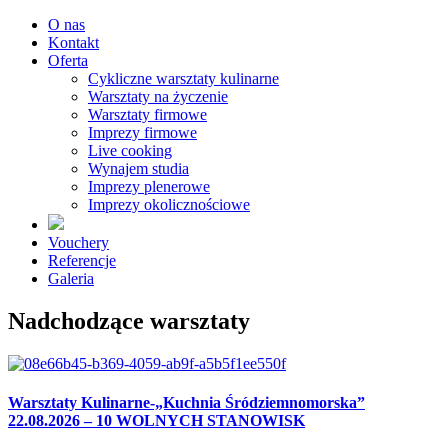
O nas
Kontakt
Oferta
Cykliczne warsztaty kulinarne
Warsztaty na życzenie
Warsztaty firmowe
Imprezy firmowe
Live cooking
Wynajem studia
Imprezy plenerowe
Imprezy okolicznościowe
Vouchery
Referencje
Galeria
Nadchodzące warsztaty
Warsztaty Kulinarne-„Kuchnia Śródziemnomorska”
22.08.2026 – 10 WOLNYCH STANOWISK